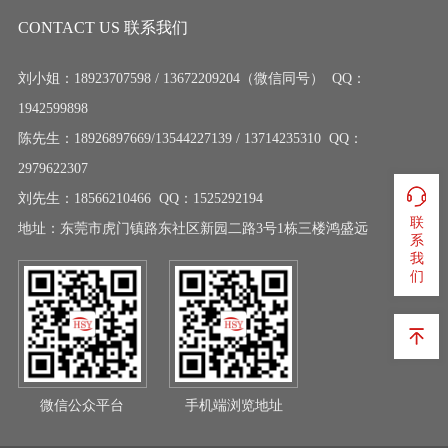
管、气管及
管、气管及
CONTACT US 联系我们
其他管材的
其他管材的
耐磨及防爆
耐磨及防爆
刘小姐：18923707598 / 13672209204（微信同号） QQ：
保护，特别
保护，特别
适用在恶劣
适用在恶劣
1942599898
环境下工作
环境下工作
陈先生：18926897669/13544227139 / 13714235310 QQ：
的管件。
的管件。
2979622307
刘先生：18566210466 QQ：1525292194
联
地址：东莞市虎门镇路东社区新园二路3号1栋三楼鸿盛远
系
我
们
微信公众平台
手机端浏览地址