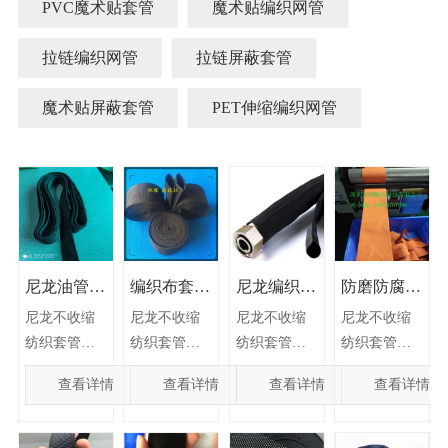
PVC魔术贴套管
魔术贴编织网管
拉链编织网管
拉链屏蔽套管
魔术贴屏蔽套管
PET伸缩编织网管
尼龙油管护
编织布套管
尼龙编织护
防磨防腐防
套 汽车胶
尼龙软丝编
套管尼龙织
爆尼龙织带
尼龙不收缩
尼龙不收缩
尼龙不收缩
尼龙不收缩
管尼龙护套
织套管
带纵包管
尼龙不收缩
纺织套管由
纺织套管由
纺织套管由
纺织套管由
尼龙复丝纺
尼龙复丝纺
尼龙复丝纺
尼龙复丝纺
纺织套管
查看详情
查看详情
查看详情
查看详情
织而成。具
织而成。具
织而成。具
织而成。具
有表面光
有表面光
有表面光
有表面光
滑、抗拉力
滑、抗拉力
滑、抗拉力
滑、抗拉力