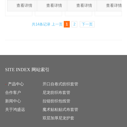
尼龙复丝纺
尼龙复丝纺
纤维和聚烯
缩套管具有
缩套管具有
缩套管具有
缩套管具有
查看详情
查看详情
查看详情
查看详情
适用在恶劣
适用在恶劣
适用在恶劣
适用在恶劣
织而成。具
织而成。具
烃单丝编织
良好的耐磨
良好的耐磨
良好的耐磨
良好的耐磨
环境下工作
环境下工作
环境下工作
环境下工作
有表面光
有表面光
而成，遇热
性及柔软
性及柔软
性及柔软
性及柔软
的管件。
的管件。
的管件。
的管件。
滑、抗拉力
滑、抗拉力
后可以收缩
共14条记录
上一页
1
2
下一页
性。产品主
性。产品主
性。产品主
性。产品主
强、防爆防
强、防爆防
到原来内径
要应用于机
要应用于机
要应用于机
要应用于机
腐、防磨降
腐、防磨降
的0.5倍。具
械设备的液
械设备的液
械设备的液
械设备的液
噪、吸湿防
噪、吸湿防
有良好的降
压管、油
压管、油
压管、油
压管、油
尘等特点。
尘等特点。
噪性、柔韧
管、气管及
管、气管及
管、气管及
管、气管及
尼龙不收缩
尼龙不收缩
性、耐磨性
其他管材的
其他管材的
其他管材的
其他管材的
纺织套管相
纺织套管相
及隔热性，
耐磨及防爆
耐磨及防爆
耐磨及防爆
耐磨及防爆
SITE INDEX 网站索引
比涤纶不收
比涤纶不收
有用于一些
保护，特别
保护，特别
保护，特别
保护，特别
缩套管具有
缩套管具有
异形的管
适用在恶劣
适用在恶劣
适用在恶劣
适用在恶劣
产品中心
开口自卷式纺织套管
良好的耐磨
良好的耐磨
材。
环境下工作
环境下工作
环境下工作
环境下工作
合作客户
尼龙纺织布套管
性及柔软
性及柔软
的管件。
的管件。
的管件。
的管件。
性。产品主
性。产品主
新闻中心
拉链纺织包线管
要应用于机
要应用于机
关于鸿盛远
魔术贴粘贴式布套管
械设备的液
械设备的液
双层加厚尼龙护套
压管、油
压管、油