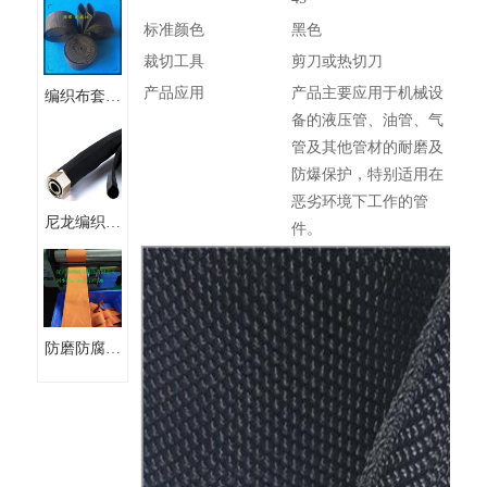
管尼龙护套
标准颜色
黑色
裁切工具
剪刀或热切刀
产品应用
产品主要应用于机械设
编织布套管
备的液压管、油管、气
尼龙软丝编
管及其他管材的耐磨及
织套管
防爆保护，特别适用在
恶劣环境下工作的管
尼龙编织护
件。
套管尼龙织
带纵包管
防磨防腐防
爆尼龙织带
尼龙不收缩
纺织套管