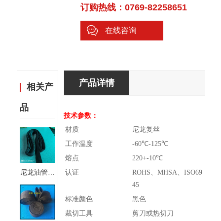
订购热线：0769-82258651
在线咨询
产品详情
相关产
品
技术参数：
材质
尼龙复丝
工作温度
-60℃-125℃
熔点
220+-10℃
尼龙油管护
认证
ROHS、MHSA、ISO69
套 汽车胶
45
管尼龙护套
标准颜色
黑色
裁切工具
剪刀或热切刀