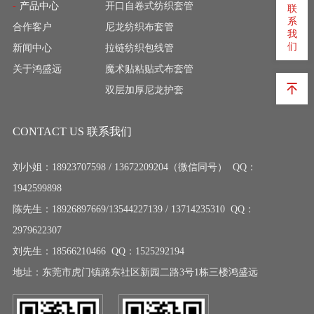
产品中心
开口自卷式纺织套管
联
系
合作客户
尼龙纺织布套管
我
们
新闻中心
拉链纺织包线管
关于鸿盛远
魔术贴粘贴式布套管
双层加厚尼龙护套
CONTACT US 联系我们
刘小姐：18923707598 / 13672209204（微信同号） QQ：
1942599898
陈先生：18926897669/13544227139 / 13714235310 QQ：
2979622307
刘先生：18566210466 QQ：1525292194
地址：东莞市虎门镇路东社区新园二路3号1栋三楼鸿盛远