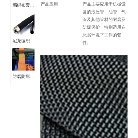
产品应用
产品主要应用于机械设
编织布套管
备的液压管、油管、气
尼龙软丝编
管及其他管材的耐磨及
织套管
防爆保护，特别适用在
恶劣环境下工作的管
尼龙编织护
件。
套管尼龙织
带纵包管
防磨防腐防
爆尼龙织带
尼龙不收缩
纺织套管