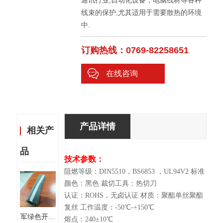
通讯行业,自动化设备，电脑线材等各种
线束的保护,尤其适用于需要散热的环境
中.
订购热线：0769-82258651
在线咨询
产品详情
相关产
品
技术参数：
阻燃等级：DIN5510，BS6853 ，UL94V2 标准
颜色：黑色 裁切工具：热切刀
认证：ROHS，无卤认证 材质：聚酯单丝聚酯
复丝 工作温度：-50℃-+150℃
军绿色开口
熔点：240±10℃