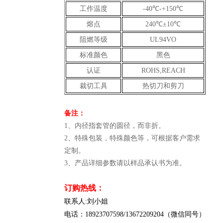
工作温度
-40℃-+150℃
熔点
240℃±10℃
阻燃等级
UL94VO
标准颜色
黑色
认证
ROHS,REACH
裁切工具
热切刀和剪刀
备注：
1、内径指套管的圆径，而非折。
2、特殊包装，特殊颜色等，可根据客户需求
定制。
3、产品详细参数请以样品承认书为准。
订购热线：
联系人:刘小姐
电话：18923707598/13672209204（微信同号）