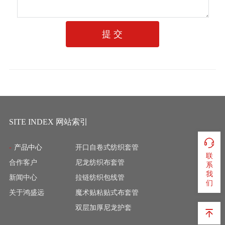
提 交
SITE INDEX 网站索引
产品中心
开口自卷式纺织套管
联
合作客户
尼龙纺织布套管
系
我
新闻中心
拉链纺织包线管
们
关于鸿盛远
魔术贴粘贴式布套管
双层加厚尼龙护套