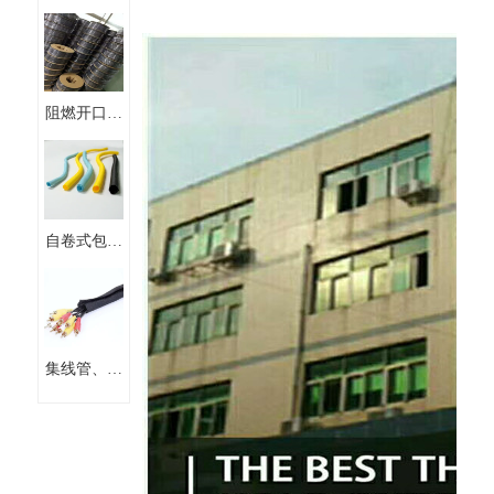
自卷式编织
套管
阻燃开口自
卷式式线束
保护套管编
织套管
自卷式包线
管阻燃 开
口纺织布套
集线管、粘
式套管、扣
式套管