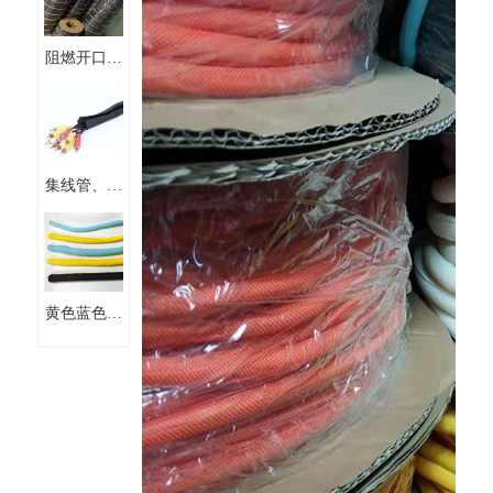
阻燃开口自
卷式式线束
保护套管编
织套管
集线管、粘
式套管、扣
式套管
黄色蓝色橙
色白色黑色
自卷式套管
编织套管