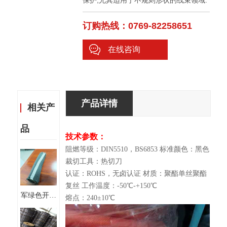
保护,尤其适用于不规则形状的线束领域.
订购热线：0769-82258651
在线咨询
产品详情
相关产
品
技术参数：
阻燃等级：DIN5510，BS6853 标准颜色：黑色
裁切工具：热切刀
认证：ROHS，无卤认证 材质：聚酯单丝聚酯
复丝 工作温度：-50℃-+150℃
军绿色开口
熔点：240±10℃
自卷式编织
套管