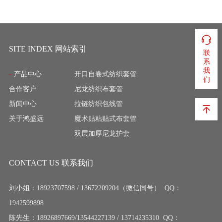
SITE INDEX 网站索引
联
系
我
产品中心
开口自卷式纺织套管
们
合作客户
尼龙纺织布套管
新闻中心
拉链纺织包线管
关于鸿盛远
魔术贴粘贴式布套管
双层加厚尼龙护套
CONTACT US 联系我们
刘小姐：18923707598 / 13672209204（微信同号） QQ：
1942599898
陈先生：18926897669/13544227139 / 13714235310 QQ：