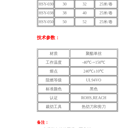
HSY-030
30
32
25米/卷
HSY-038
38
40
25米/卷
HSY-050
50
52
25米/卷
技术参数：
材质
聚酯单丝
工作温度
-40℃-+150℃
熔点
240℃±10℃
阻燃等级
UL94VO
标准颜色
黑色
认证
ROHS,REACH
裁切工具
热切刀和剪刀
备注：