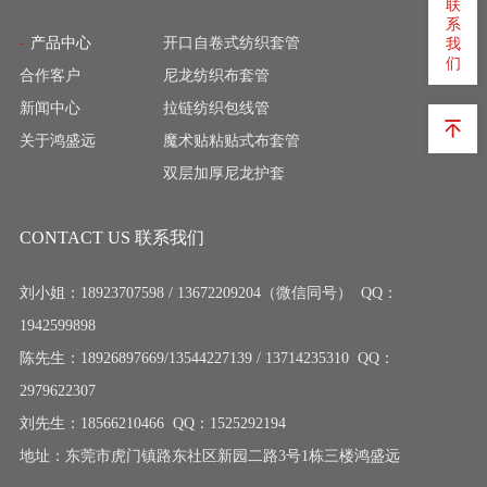
联
系
产品中心
开口自卷式纺织套管
我
们
合作客户
尼龙纺织布套管
新闻中心
拉链纺织包线管
关于鸿盛远
魔术贴粘贴式布套管
双层加厚尼龙护套
CONTACT US 联系我们
刘小姐：18923707598 / 13672209204（微信同号） QQ：
1942599898
陈先生：18926897669/13544227139 / 13714235310 QQ：
2979622307
刘先生：18566210466 QQ：1525292194
地址：东莞市虎门镇路东社区新园二路3号1栋三楼鸿盛远