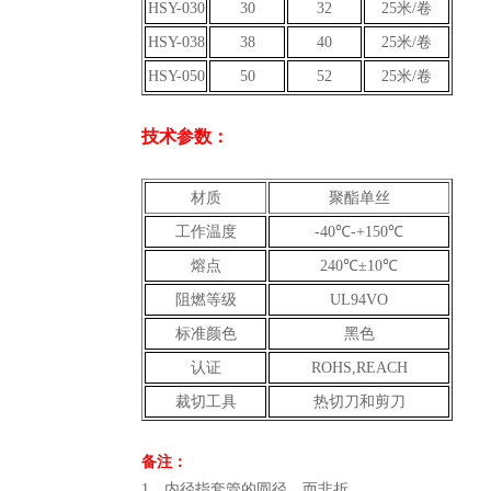
HSY-030
30
32
25米/卷
HSY-038
38
40
25米/卷
HSY-050
50
52
25米/卷
技术参数：
材质
聚酯单丝
工作温度
-40℃-+150℃
熔点
240℃±10℃
阻燃等级
UL94VO
标准颜色
黑色
认证
ROHS,REACH
裁切工具
热切刀和剪刀
备注：
1、内径指套管的圆径，而非折。