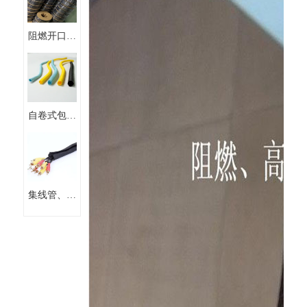
阻燃开口自
卷式式线束
保护套管编
织套管
自卷式包线
管阻燃 开
口纺织布套
集线管、粘
式套管、扣
式套管