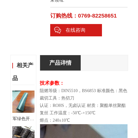
束领域.
订购热线：0769-82258651
在线咨询
产品详情
相关产
品
技术参数：
阻燃等级：DIN5510，BS6853 标准颜色：黑色
裁切工具：热切刀
认证：ROHS，无卤认证 材质：聚酯单丝聚酯
复丝 工作温度：-50℃-+150℃
军绿色开口
熔点：240±10℃
自卷式编织
套管