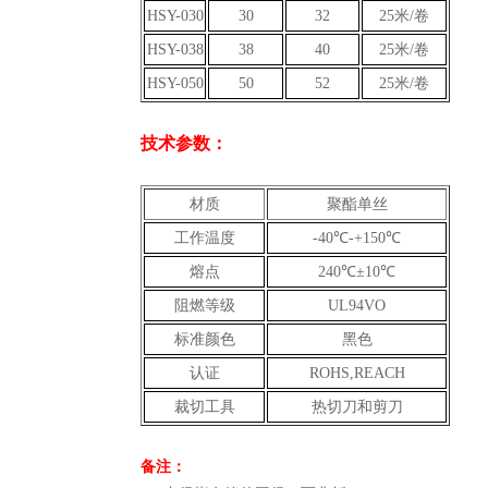
HSY-030
30
32
25米/卷
HSY-038
38
40
25米/卷
HSY-050
50
52
25米/卷
技术参数：
材质
聚酯单丝
工作温度
-40℃-+150℃
熔点
240℃±10℃
阻燃等级
UL94VO
标准颜色
黑色
认证
ROHS,REACH
裁切工具
热切刀和剪刀
备注：