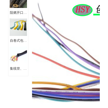
阻燃开口自
卷式式线束
保护套管编
织套管
自卷式包线
管阻燃 开
口纺织布套
集线管、粘
式套管、扣
式套管