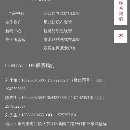
联
系
产品中心
开口自卷式纺织套管
我
们
合作客户
尼龙纺织布套管
新闻中心
拉链纺织包线管
关于鸿盛远
魔术贴粘贴式布套管
双层加厚尼龙护套
CONTACT US 联系我们
刘小姐：18923707598 / 13672209204（微信同号） QQ：
1942599898
陈先生：18926897669/13544227139 / 13714235310 QQ：
2979622307
刘先生：18566210466 QQ：1525292194
地址：东莞市虎门镇路东社区新园二路3号1栋三楼鸿盛远