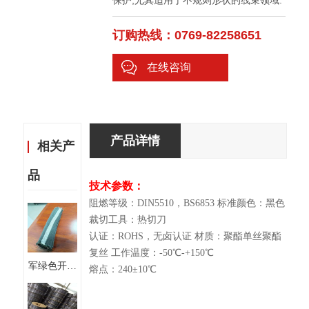
保护,尤其适用于不规则形状的线束领域.
订购热线：0769-82258651
在线咨询
产品详情
相关产
品
技术参数：
阻燃等级：DIN5510，BS6853 标准颜色：黑色
裁切工具：热切刀
认证：ROHS，无卤认证 材质：聚酯单丝聚酯
复丝 工作温度：-50℃-+150℃
军绿色开口
熔点：240±10℃
自卷式编织
套管