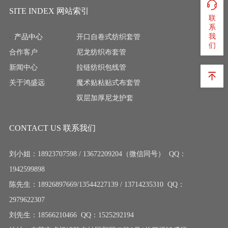
SITE INDEX 网站索引
联
系
我
产品中心
开口自卷式纺织套管
们
合作客户
尼龙纺织布套管
新闻中心
拉链纺织包线管
关于鸿盛远
魔术贴粘贴式布套管
双层加厚尼龙护套
CONTACT US 联系我们
刘小姐：18923707598 / 13672209204（微信同号） QQ：
1942599898
陈先生：18926897669/13544227139 / 13714235310 QQ：
2979622307
刘先生：18566210466 QQ：1525292194