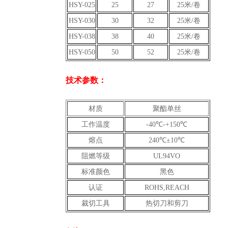
HSY-025
25
27
25米/卷
HSY-030
30
32
25米/卷
HSY-038
38
40
25米/卷
HSY-050
50
52
25米/卷
技术参数：
材质
聚酯单丝
工作温度
-40℃-+150℃
熔点
240℃±10℃
阻燃等级
UL94VO
标准颜色
黑色
认证
ROHS,REACH
裁切工具
热切刀和剪刀