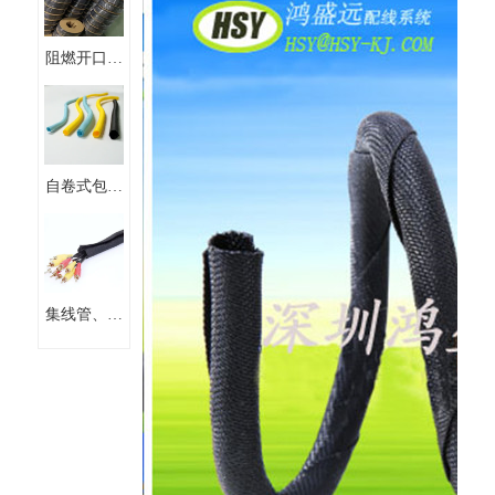
阻燃开口自
卷式式线束
保护套管编
织套管
自卷式包线
管阻燃 开
口纺织布套
集线管、粘
式套管、扣
式套管