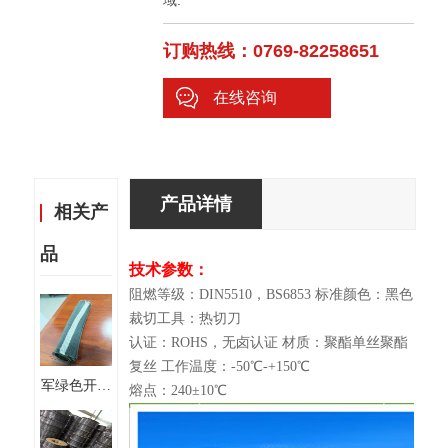
域.
订购热线：0769-82258651
在线咨询
产品详情
相关产
品
技术参数：
阻燃等级：DIN5510，BS6853 标准颜色：黑色
裁切工具：热切刀
认证：ROHS，无卤认证 材质：聚酯单丝聚酯
复丝 工作温度：-50℃-+150℃
军绿色开口
熔点：240±10℃
自卷式编织
套管