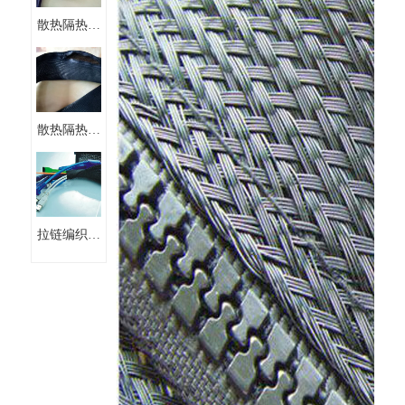
散热隔热伸
缩拉链编织
网管
散热隔热拉
链编织网管
拉链编织网
管