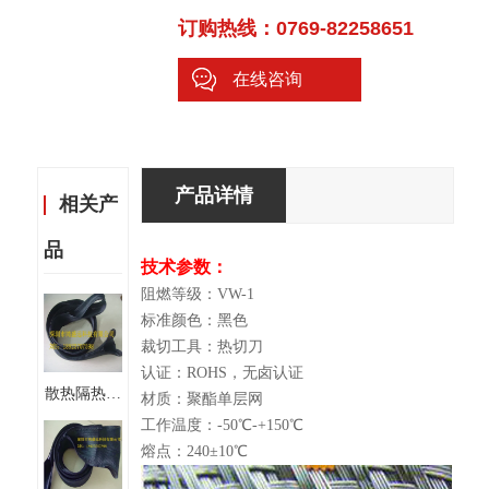
订购热线：0769-82258651
在线咨询
产品详情
相关产
品
技术参数：
阻燃等级：VW-1
标准颜色：黑色
裁切工具：热切刀
认证：ROHS，无卤认证
散热隔热拉
材质：聚酯单层网
连网纹管
工作温度：-50℃-+150℃
PET伸缩拉
熔点：240±10℃
链编织网管