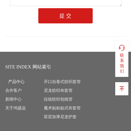
提 交
联
系
我
SITE INDEX 网站索引
们
产品中心
开口自卷式纺织套管
合作客户
尼龙纺织布套管
新闻中心
拉链纺织包线管
关于鸿盛远
魔术贴粘贴式布套管
双层加厚尼龙护套