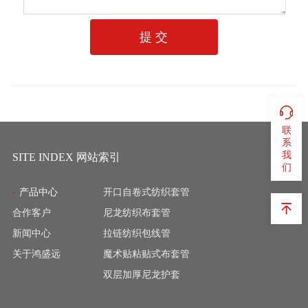
提 交
联
系
我
SITE INDEX 网站索引
们
产品中心
开口自卷式纺织套管
合作客户
尼龙纺织布套管
新闻中心
拉链纺织包线管
关于鸿盛远
魔术贴粘贴式布套管
双层加厚尼龙护套