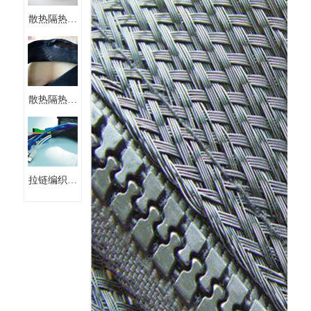
散热隔热拉
连网纹管
PET伸缩拉
链编织网管
散热隔热拉
链编织网管
拉链编织网
管