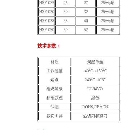
HSY-025
25
27
25米/卷
HSY-030
30
32
25米/卷
HSY-038
38
40
25米/卷
HSY-050
50
52
25米/卷
技术参数：
材质
聚酯单丝
工作温度
-40℃-+150℃
熔点
240℃±10℃
阻燃等级
UL94VO
标准颜色
黑色
认证
ROHS,REACH
裁切工具
热切刀和剪刀