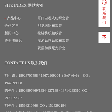
SITE INDEX 网站索引
联
系
我
产品中心
开口自卷式纺织套管
们
合作客户
尼龙纺织布套管
新闻中心
拉链纺织包线管
关于鸿盛远
魔术贴粘贴式布套管
双层加厚尼龙护套
CONTACT US 联系我们
刘小姐：18923707598 / 13672209204（微信同号） QQ：
1942599898
陈先生：18926897669/13544227139 / 13714235310 QQ：
2979622307
刘先生：18566210466 QQ：1525292194