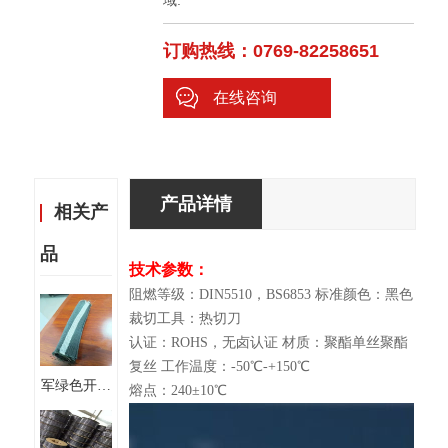
域.
订购热线：0769-82258651
在线咨询
产品详情
相关产
品
技术参数：
阻燃等级：DIN5510，BS6853 标准颜色：黑色
裁切工具：热切刀
认证：ROHS，无卤认证 材质：聚酯单丝聚酯
复丝 工作温度：-50℃-+150℃
军绿色开口
熔点：240±10℃
自卷式编织
套管