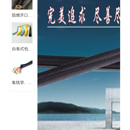
阻燃开口自
卷式式线束
保护套管编
织套管
自卷式包线
管阻燃 开
口纺织布套
集线管、粘
式套管、扣
式套管