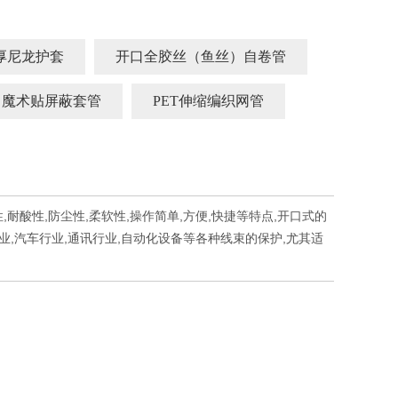
厚尼龙护套
开口全胶丝（鱼丝）自卷管
魔术贴屏蔽套管
PET伸缩编织网管
,耐酸性,防尘性,柔软性,操作简单,方便,快捷等特点,开口式的
,汽车行业,通讯行业,自动化设备等各种线束的保护,尤其适