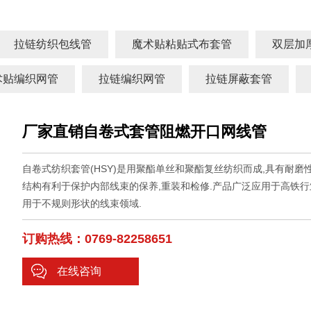
拉链纺织包线管
魔术贴粘贴式布套管
双层加
术贴编织网管
拉链编织网管
拉链屏蔽套管
厂家直销自卷式套管阻燃开口网线管
自卷式纺织套管(HSY)是用聚酯单丝和聚酯复丝纺织而成,具有耐磨性
结构有利于保护内部线束的保养,重装和检修.产品广泛应用于高铁行业
用于不规则形状的线束领域.
订购热线：0769-82258651
在线咨询