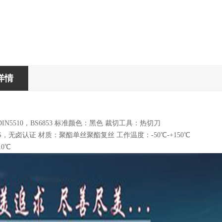
详情
：
IN5510，BS6853 标准颜色：黑色 裁切工具：热切刀
S，无卤认证 材质：聚酯单丝聚酯复丝 工作温度：-50℃-+150℃
10℃