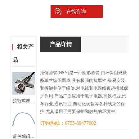
在线咨询
产品详情
相关产
品
拉链套管(HSY)是一种圆形套管,由环保阻燃聚
酯单丝编织而成,具有极强的抗磨性,极易安装
和拆卸并便于维修,对电线和电缆线束起机械保
护作用.产品广泛应用于电子电器,高铁行业,汽
拉链式屏蔽
车行业,通讯行业,自动化设备等各种线束的保
套管
护,尤其适用于需要保护和散热的环境中.
（ZSW）
订购热线：0755-89477602
蓝色编织套