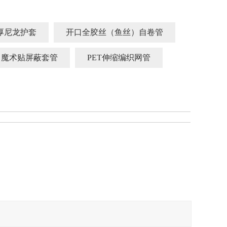
厚尼龙护套
开口全胶丝（鱼丝）自卷管
魔术贴屏蔽套管
PET伸缩编织网管