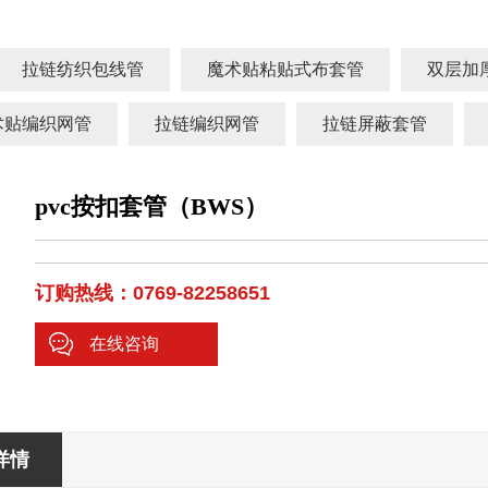
拉链纺织包线管
魔术贴粘贴式布套管
双层加
术贴编织网管
拉链编织网管
拉链屏蔽套管
pvc按扣套管（BWS）
订购热线：0769-82258651
在线咨询
详情