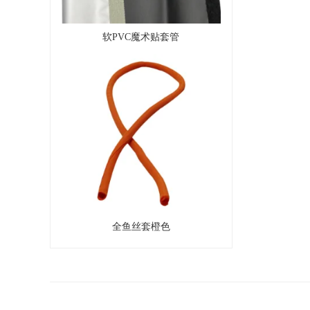
软PVC魔术贴套管
全鱼丝套橙色