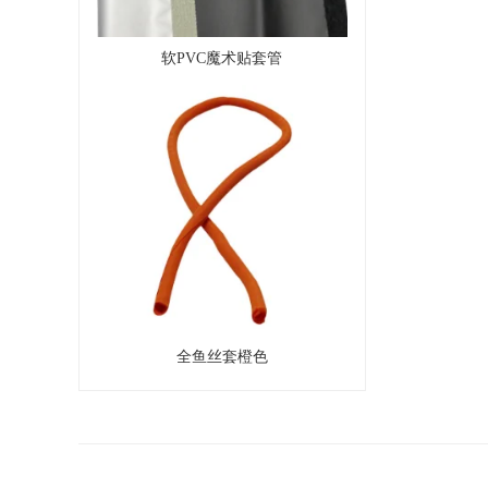
软PVC魔术贴套管
全鱼丝套橙色