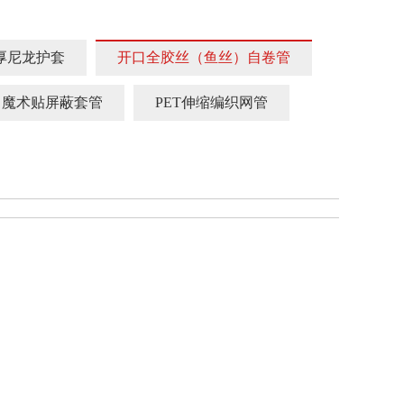
厚尼龙护套
开口全胶丝（鱼丝）自卷管
魔术贴屏蔽套管
PET伸缩编织网管