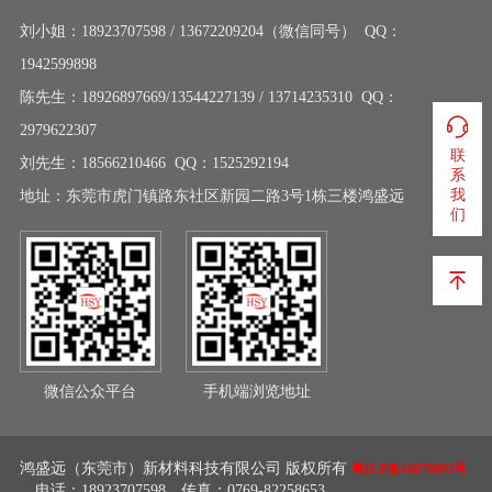
刘小姐：18923707598 / 13672209204（微信同号） QQ：
1942599898
陈先生：18926897669/13544227139 / 13714235310 QQ：
2979622307
联
刘先生：18566210466 QQ：1525292194
系
我
地址：东莞市虎门镇路东社区新园二路3号1栋三楼鸿盛远
们
微信公众平台
手机端浏览地址
鸿盛远（东莞市）新材料科技有限公司 版权所有
粤ICP备14079895号
电话：18923707598 传真：0769-82258653