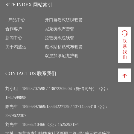
SITE INDEX 网站索引
产品中心
开口自卷式纺织套管
合作客户
尼龙纺织布套管
新闻中心
拉链纺织包线管
联
系
关于鸿盛远
魔术贴粘贴式布套管
我
双层加厚尼龙护套
们
CONTACT US 联系我们
刘小姐：18923707598 / 13672209204（微信同号） QQ：
1942599898
陈先生：18926897669/13544227139 / 13714235310 QQ：
2979622307
刘先生：18566210466 QQ：1525292194
地址：东莞市虎门镇路东社区新园二路3号1栋三楼鸿盛远