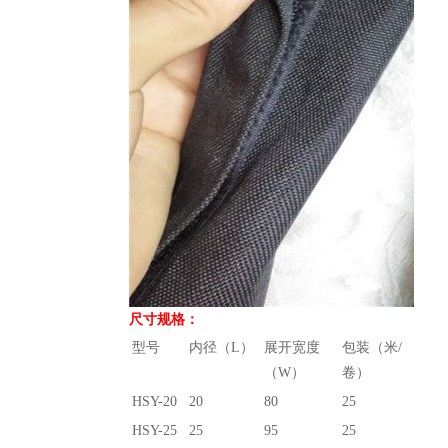
尺寸规格：
型号
内径（L）
展开宽度
包装（米/
（W）
卷）
HSY-20
20
80
25
HSY-25
25
95
25