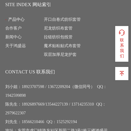
SITE INDEX 网站索引
产品中心
开口自卷式纺织套管
合作客户
尼龙纺织布套管
新闻中心
拉链纺织包线管
联
系
关于鸿盛远
魔术贴粘贴式布套管
我
双层加厚尼龙护套
们
CONTACT US 联系我们
刘小姐：18923707598 / 13672209204（微信同号） QQ：
1942599898
陈先生：18926897669/13544227139 / 13714235310 QQ：
2979622307
刘先生：18566210466 QQ：1525292194
地址：东莞市虎门镇路东社区新园二路3号1栋三楼鸿盛远