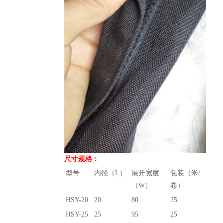
尺寸规格：
型号
内径（L）
展开宽度
包装（米/
（W）
卷）
HSY-20
20
80
25
HSY-25
25
95
25