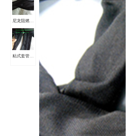
术贴套管
尼龙阻燃布
魔术贴纺织
套管
粘式套管魔
术贴阻燃布
套管