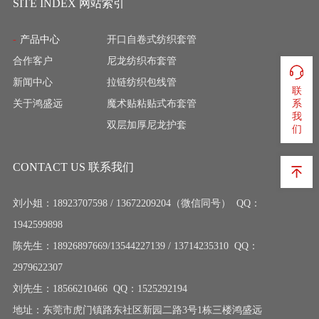
SITE INDEX 网站索引
产品中心
开口自卷式纺织套管
合作客户
尼龙纺织布套管
新闻中心
拉链纺织包线管
联
系
关于鸿盛远
魔术贴粘贴式布套管
我
双层加厚尼龙护套
们
CONTACT US 联系我们
刘小姐：18923707598 / 13672209204（微信同号） QQ：
1942599898
陈先生：18926897669/13544227139 / 13714235310 QQ：
2979622307
刘先生：18566210466 QQ：1525292194
地址：东莞市虎门镇路东社区新园二路3号1栋三楼鸿盛远