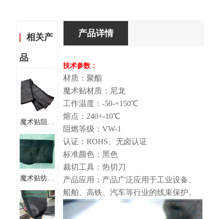
产品详情
相关产
品
技术参数：
材质：聚酯
魔术贴材质：尼龙
工作温度：-50-+150℃
熔点：240+-10℃
魔术贴阻燃
阻燃等级：VW-1
布套管 地
认证：ROHS、无卤认证
毯式套管
标准颜色：黑色
纺织套管
裁切工具：热切刀
魔术贴纺织
产品应用：产品广泛应用于工业设备、
套管聚酯魔
船舶、高铁、汽车等行业的线束保护。
术贴套管