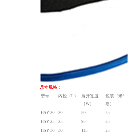
尺寸规格：
型号
内径（L）
展开宽度
包装（米/
（W）
卷）
HSY-20
20
80
25
HSY-25
25
95
25
HSY-30
30
115
25